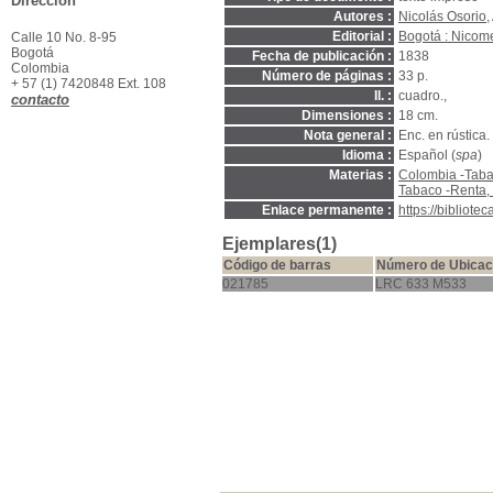
Dirección
Autores :
Nicolás Osorio
,
Editorial :
Bogotá : Nicom
Calle 10 No. 8-95
Bogotá
Fecha de publicación :
1838
Colombia
Número de páginas :
33 p.
+ 57 (1) 7420848 Ext. 108
Il. :
cuadro.,
contacto
Dimensiones :
18 cm.
Nota general :
Enc. en rústica.
Idioma :
Español (
spa
)
Materias :
Colombia -Taba
Tabaco -Renta,
Enlace permanente :
https://bibliot
Ejemplares(1)
Código de barras
Número de Ubicac
021785
LRC 633 M533