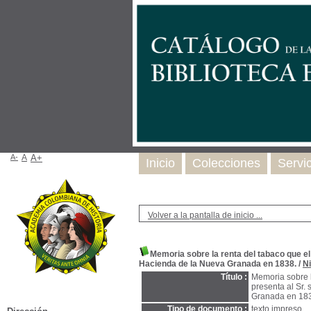
A-
A
A+
Inicio
Colecciones
Servi
Volver a la pantalla de inicio ...
Memoria sobre la renta del tabaco que el
Hacienda de la Nueva Granada en 1838.
/
Ni
Título :
Memoria sobre l
presenta al Sr.
Granada en 18
Tipo de documento :
texto impreso