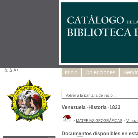
A-
A
A+
Inicio
Colecciones
Servi
Volver a la pantalla de inicio ...
Venezuela -Historia -1823
>
MATERIAS GEOGRÁFICAS
>
Venezu
Documentos disponibles en esta 