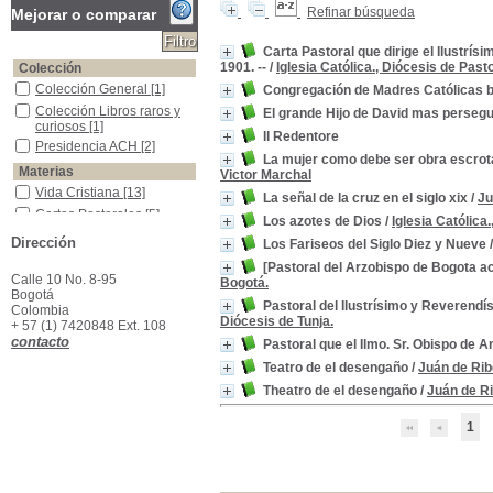
Refinar búsqueda
Mejorar o comparar
Carta Pastoral que dirige el Ilustrís
1901. --
/
Iglesia Católica., Diócesis de Pasto
Colección
Colección General
Colección General
[1]
Congregación de Madres Católicas baj
Colección Libros raros y curiosos
Colección Libros raros y
El grande Hijo de David mas persegu
curiosos
[1]
Il Redentore
Presidencia ACH
Presidencia ACH
[2]
La mujer como debe ser obra escrota e
Materias
Victor Marchal
Vida Cristiana
Vida Cristiana
[13]
La señal de la cruz en el siglo xix
/
Ju
Cartas Pastorales
Cartas Pastorales
[5]
Los azotes de Dios
/
Iglesia Católica
Librepensamiento
Librepensamiento
[3]
Dirección
Los Fariseos del Siglo Diez y Nueve
Ascetismo
Ascetismo
[2]
[Pastoral del Arzobispo de Bogota ac
Calle 10 No. 8-95
Cuaresma
Cuaresma
[2]
Bogotá.
Bogotá
Penitencia (Virtud)
Penitencia (Virtud)
[2]
Pastoral del Ilustrísimo y Reverend
Colombia
Diócesis de Tunja.
Solteros -Vida cristiana
Solteros -Vida cristiana
[2]
+ 57 (1) 7420848 Ext. 108
contacto
Pastoral que el Ilmo. Sr. Obispo de Ant
Año Eclesiástico
Año Eclesiástico
[1]
Teatro de el desengaño
/
Juán de Rib
Ayuno y Abstinencia
Ayuno y Abstinencia
[1]
Catequesis
Catequesis
[1]
Theatro de el desengaño
/
Juán de R
1