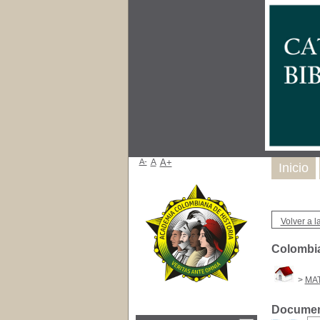
A-
A
A+
Inicio
Volver a la
Colombia-
>
MA
Document