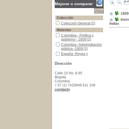
Mejorar o comparar
1809 
Colección
Instr
Colección General
Colección General
[2]
Indias
Materias
Colombia-- Política y gobierno-- 1809
Colombia-- Política y
gobierno-- 1809
[2]
Colombia--Administración pública--1809
Colombia--Administración
pública--1809
[1]
España -Reyes y soberanos
España -Reyes y
soberanos
[1]
Venezuela -Administración Pública
Venezuela -
Dirección
Administración Pública
[1]
Venezuela-- Política y gobierno-- 1809
Venezuela-- Política y
Calle 10 No. 8-95
gobierno-- 1809
[1]
Bogotá
Colombia
+ 57 (1) 7420848 Ext. 108
contacto