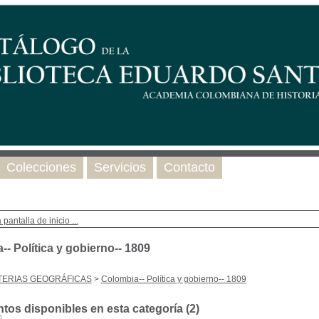
Colecciones
Servicios
Contacto
 pantalla de inicio ...
- Política y gobierno-- 1809
TERIAS GEOGRÁFICAS
>
Colombia-- Política y gobierno-- 1809
os disponibles en esta categoría (
2
)