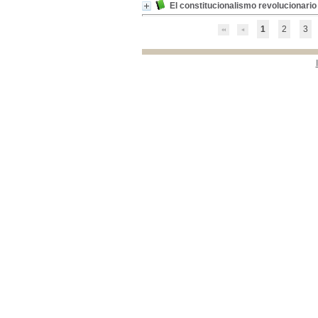
Autonomía universitaria-- Colombia
Autonomía universitaria--
El constitucionalismo revolucionari
Colombia
[1]
Babilonia--Civilización
Babilonia--Civilización
[1]
1
2
3