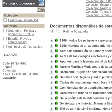
Colección de Histor
Mejorar o comparar
Colección Escuela 
Colección ProgóN
Colección Temas y
Colección Terpel 
Colección
Colección General
Colección General
[51]
Documentos disponibles de esta e
Materias
Colombia-- Política y gobierno-- 1809
Colombia-- Política y
Refinar búsqueda
gobierno-- 1809
[2]
España -Reyes y soberanos
España -Reyes y
1809 : todos los peligros y esperanz
soberanos
[2]
1968 Historia de un acontecimiento :
Administración educativa-Colombia
Administración educativa-
Colombia
[1]
Actas de formación de juntas y decl
Administración pública--Historia--Santander
Administración pública--
Dirección
Actas de los colegios electorales y
Historia--Santander
[1]
Apuntes para la historia social de la 
América Latina -Historia -Guerras de Independencia, 1806-1830
América Latina -Historia -
Calle 10 No. 8-95
Guerras de
Aurelio Martínez Mutis poeta de la pat
Bogotá
Independencia, 1806-
Colombia
Bartolomé Rugeles : sociabilidad pol
1830
[1]
+ 57 (1) 7420848 Ext. 108
Beneficencia, higiene y salud públic
contacto
Antioquia (Colombia)-- Historia constitucional
Antioquia (Colombia)--
Historia constitucional
[1]
Cartas de una cartagenera : Josefa
Artesanos - Santander -Historia Resistencia
Artesanos - Santander -
Confidencias de un estadistica epis
Historia Resistencia
[1]
Crecimiento urbano de Barrancaber
Asentamientos urbanos-- Historia-- Barrancabermeja (Santander, Colombia)-- 
Asentamientos urbanos--
Historia--
De la poética de la independencia y d
Barrancabermeja
De literatura e historia : Manuela Sáe
(Santander, Colombia)--
1926-1936
[1]
El 9 de abril de 1948 en Santander.
/