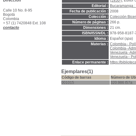
Dirección
(1950-)
, Editor 
Editorial :
Bucaramanga : 
Calle 10 No. 8-95
Fecha de publicación :
2008
Bogotá
Colección :
Colección Bice
Colombia
Número de páginas :
266 p.
+ 57 (1) 7420848 Ext. 108
contacto
Dimensiones :
21 cm.
ISBN/ISSN/DL :
978-958-8187-
Idioma :
Español (
spa
)
Materias :
Colombia-- Polí
Colombia--Admi
Venezuela -Adm
Venezuela-- Pol
Enlace permanente :
https://bibliot
Ejemplares(1)
Código de barras
Número de Ub
001015
320.986 I57a