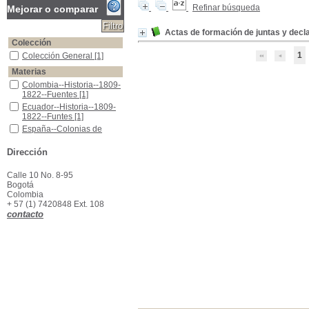
Refinar búsqueda
Mejorar o comparar
Actas de formación de juntas y decl
Colección
1
Colección General
Colección General
[1]
Materias
Colombia--Historia--1809-1822--Fuentes
Colombia--Historia--1809-
1822--Fuentes
[1]
Ecuador--Historia--1809-1822--Funtes
Ecuador--Historia--1809-
1822--Funtes
[1]
España--Colonias de América--Política y gobierno--Siglo XIX
España--Colonias de
América--Política y
gobierno--Siglo XIX
[1]
Dirección
Venezuela--Historia--1809-1822--Funtes
Venezuela--Historia-
-1809-1822--Funtes
[1]
Calle 10 No. 8-95
Bogotá
Colombia
+ 57 (1) 7420848 Ext. 108
contacto