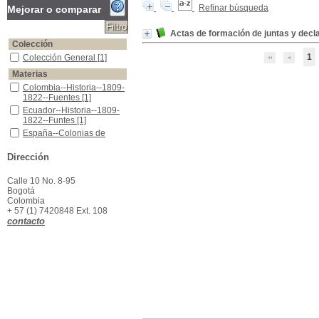
Refinar búsqueda
Mejorar o comparar
Actas de formación de juntas y decl
Colección
1
Colección General
Colección General
[1]
Materias
Colombia--Historia--1809-1822--Fuentes
Colombia--Historia--1809-
1822--Fuentes
[1]
Ecuador--Historia--1809-1822--Funtes
Ecuador--Historia--1809-
1822--Funtes
[1]
España--Colonias de América--Política y gobierno--Siglo XIX
España--Colonias de
América--Política y
gobierno--Siglo XIX
[1]
Dirección
Venezuela--Historia--1809-1822--Funtes
Venezuela--Historia-
-1809-1822--Funtes
[1]
Calle 10 No. 8-95
Bogotá
Colombia
+ 57 (1) 7420848 Ext. 108
contacto