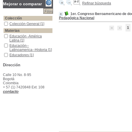
Refinar búsqueda
Mejorar o comparar
1er. Congreso Iberoamericano de doc
Pedagógica Nacional
Colección
Colección General
Colección General
[1]
1
Materias
Educación -América Latina
Educación -América
Latina
[1]
Educaciòn--Latinoamerica--Historia
Educaciòn--
Latinoamerica--Historia
[1]
Educadores
Educadores
[1]
Investigadores
Investigadores
[1]
Dirección
Metodología
Metodología
[1]
Calle 10 No. 8-95
Bogotá
Colombia
+ 57 (1) 7420848 Ext. 108
contacto