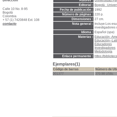
Dirección
Autores :
Universidad Pe
Editorial :
Bogotá : Unive
Calle 10 No. 8-95
Fecha de publicación :
1992
Bogotá
Número de páginas :
220 p.
Colombia
Dimensiones :
27 cm.
+ 57 (1) 7420848 Ext. 108
contacto
Nota general :
Incluye:Los esu
investigadores
Idioma :
Español (
spa
)
Materias :
Educación -Amé
Educaciòn--Lati
Educadores
Investigadores
Metodología
Enlace permanente :
https://bibliot
Ejemplares(1)
Código de barras
Número de Ub
001377
370.98 U58c