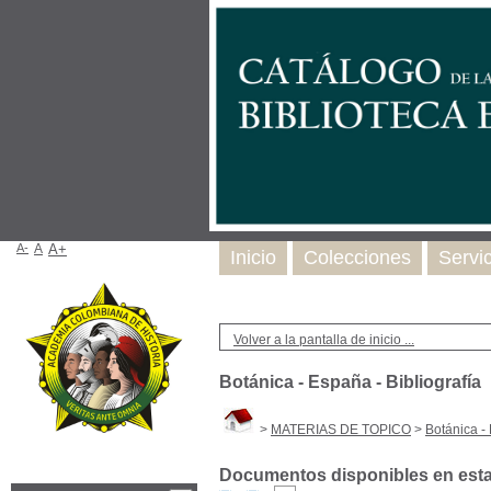
A-
A
A+
Inicio
Colecciones
Servi
Volver a la pantalla de inicio ...
Botánica - España - Bibliografía
>
MATERIAS DE TOPICO
>
Botánica - 
Documentos disponibles en esta 