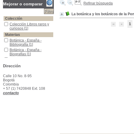
Refinar búsqueda
Mejorar o comparar
La botánica y los botánicos de la P
Colección
1
Colección Libros raros y curiosos
Colección Libros raros y
curiosos
[1]
Materias
Botánica - España - Bibliografía
Botánica - España -
Bibliografía
[1]
Botánica - España - Biografías
Botánica - España -
Biografías
[1]
Botánica - Portugal - Bibliografía
Botánica - Portugal -
Bibliografía
[1]
Dirección
Botánica - Portugal - biografías
Botánica - Portugal -
biografías
[1]
Calle 10 No. 8-95
La Botánica y los botánicos
La Botánica y los
Bogotá
botánicos
[1]
Colombia
+ 57 (1) 7420848 Ext. 108
contacto