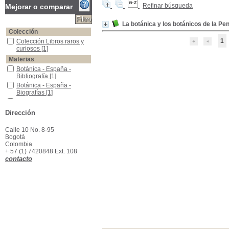
Refinar búsqueda
Mejorar o comparar
La botánica y los botánicos de la P
Colección
1
Colección Libros raros y curiosos
Colección Libros raros y
curiosos
[1]
Materias
Botánica - España - Bibliografía
Botánica - España -
Bibliografía
[1]
Botánica - España - Biografías
Botánica - España -
Biografías
[1]
Botánica - Portugal - Bibliografía
Botánica - Portugal -
Bibliografía
[1]
Dirección
Botánica - Portugal - biografías
Botánica - Portugal -
biografías
[1]
Calle 10 No. 8-95
La Botánica y los botánicos
La Botánica y los
Bogotá
botánicos
[1]
Colombia
+ 57 (1) 7420848 Ext. 108
contacto