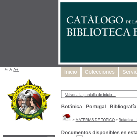
A-
A
A+
Inicio
Colecciones
Servi
Volver a la pantalla de inicio ...
Botánica - Portugal - Bibliografía
>
MATERIAS DE TOPICO
>
Botánica - 
Documentos disponibles en esta 