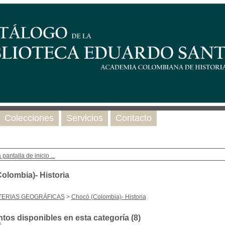
Colecciones
Servicios
Contacto
 pantalla de inicio ...
olombia)- Historia
TERIAS GEOGRÁFICAS
>
Chocó (Colombia)- Historia
os disponibles en esta categoría (
8
)