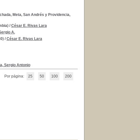
chada, Meta, San Andrés y Providencia,
mbia)
/
César E. Rivas Lara
ergio A.
0)
/
César E. Rivas Lara
, Sergio Antonio
Por página:
25
50
100
200