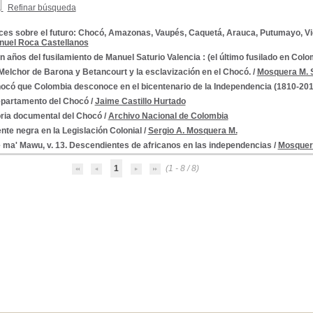
Refinar búsqueda
uces sobre el futuro: Chocó, Amazonas, Vaupés, Caquetá, Arauca, Putumayo, Vi
nuel Roca Castellanos
n años del fusilamiento de Manuel Saturio Valencia : (el último fusilado en Colo
elchor de Barona y Betancourt y la esclavización en el Chocó.
/
Mosquera M. S
hocó que Colombia desconoce en el bicentenario de la Independencia (1810-201
epartamento del Chocó
/
Jaime Castillo Hurtado
oria documental del Chocó
/
Archivo Nacional de Colombia
nte negra en la Legislación Colonial
/
Sergio A. Mosquera M.
 ma' Mawu, v. 13. Descendientes de africanos en las independencias
/
Mosquera
1
(1 - 8 / 8)