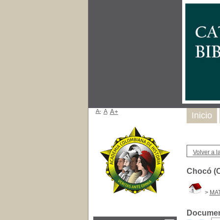
A-
A
A+
Inicio
Volver a la
Chocó (C
>
MA
Document