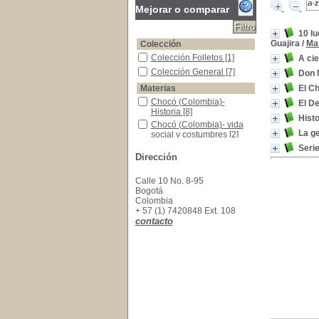
Mejorar o comparar
10 l
Guajira
/
Ma
Colección
Colección Folletos
Colección Folletos
[1]
A cie
Colección General
Colección General
[7]
Don M
Materias
El C
Chocó (Colombia)- Historia
Chocó (Colombia)-
El D
Historia
[8]
Hist
Chocó (Colombia)- vida social y costumbres
Chocó (Colombia)- vida
La ge
social y costumbres
[2]
Afrocolombianos--Historia--Caribe (Región)
Afrocolombianos--
Serie
Dirección
Historia--Caribe (Región)
[1]
Colombia -Guías descriptivas
Colombia -Guías
Calle 10 No. 8-95
descriptivas
[1]
Bogotá
Colombia
Colombia--Historia
Colombia--Historia
[1]
+ 57 (1) 7420848 Ext. 108
Esclavitud -Colombia
Esclavitud -Colombia
[1]
contacto
Esclavitud en Colombia
Esclavitud en Colombia
[1]
Esclavitud en Colombia -Abolición
Esclavitud en Colombia -
Abolición
[1]
legislación colonial- Colombia
legislación colonial-
Colombia
[1]
Negros- legislación- Colombia
Negros- legislación-
Colombia
[1]