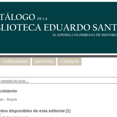
Colecciones
Servicios
Contacto
 pantalla de inicio ...
cimiento
en :
Bogotá
os disponibles de esta editorial (
1
)