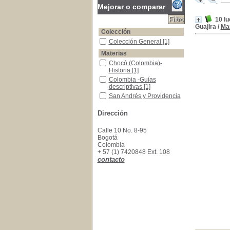
Mejorar o comparar
10 l
Guajira
/
Ma
Colección
Colección General
Colección General
[1]
Materias
Chocó (Colombia)- Historia
Chocó (Colombia)-
Historia
[1]
Colombia -Guías descriptivas
Colombia -Guías
descriptivas
[1]
San Andrés y Providencia - Historia
San Andrés y Providencia
- Historia
[1]
Dirección
Calle 10 No. 8-95
Bogotá
Colombia
+ 57 (1) 7420848 Ext. 108
contacto