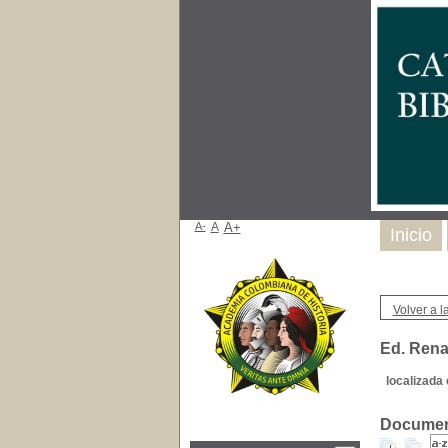
A-
A
A+
Inicio
Volver a la
Ed. Rena
localizada 
Document