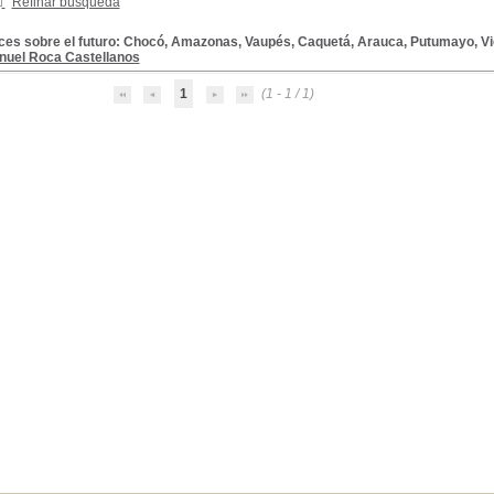
Refinar búsqueda
uces sobre el futuro: Chocó, Amazonas, Vaupés, Caquetá, Arauca, Putumayo, Vi
nuel Roca Castellanos
1
(1 - 1 / 1)