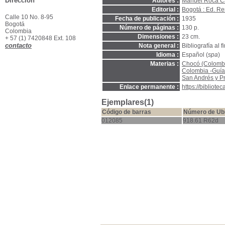
Dirección
Autores :
Manuel Roca Ca
Editorial :
Bogotá : Ed. R
Calle 10 No. 8-95
Fecha de publicación :
1935
Bogotá
Número de páginas :
130 p.
Colombia
Dimensiones :
23 cm.
+ 57 (1) 7420848 Ext. 108
contacto
Nota general :
Bibliografía al f
Idioma :
Español (
spa
)
Materias :
Chocó (Colombia
Colombia -Guías
San Andrés y Pr
Enlace permanente :
https://bibliot
Ejemplares(1)
Código de barras
Número de Ub
012085
918.61 R62d