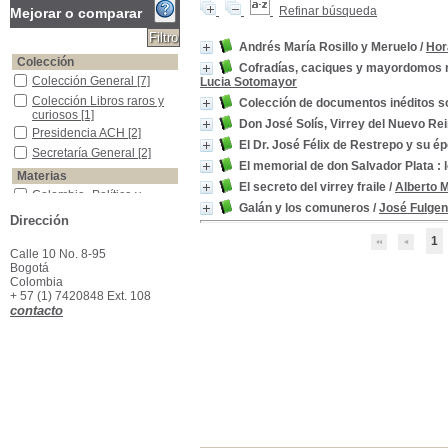
Refinar búsqueda
Mejorar o comparar
Andrés María Rosillo y Meruelo
/
Hor
Colección
Cofradías, caciques y mayordomos rec
Colección General
Colección General
[7]
Lucia Sotomayor
Colección Libros raros y curiosos
Colección Libros raros y
Colección de documentos inéditos sob
curiosos
[1]
Don José Solís, Virrey del Nuevo Re
Presidencia ACH
Presidencia ACH
[2]
El Dr. José Félix de Restrepo y su é
Secretaría General
Secretaría General
[2]
El memorial de don Salvador Plata :
Materias
El secreto del virrey fraile
/
Alberto 
Colombia -Política y gobierno -Siglo XVIII
Colombia -Política y
Galán y los comuneros
/
José Fulgen
gobierno -Siglo XVIII
[8]
Dirección
Iglesia y Estado en Colombia
Iglesia y Estado en
Colombia
[2]
1
Calle 10 No. 8-95
Cofradías
Cofradías
[1]
Bogotá
Colombia -Condiciones sociales -Siglo XVIII
Colombia -Condiciones
Colombia
sociales -Siglo XVIII
[1]
+ 57 (1) 7420848 Ext. 108
contacto
Colombia -Descripciones y viajes -Siglo XVIII
Colombia -Descripciones
y viajes -Siglo XVIII
[1]
Colombia -Descubrimiento y exploraciones
Colombia -
Descubrimiento y
exploraciones
[1]
Colombia -Geografía -Siglo XVIII
Colombia -Geografía -
Siglo XVIII
[1]
Colombia -Historia -Descubrimiento y Conquista, 1499-1550
Colombia -Historia -
Descubrimiento y