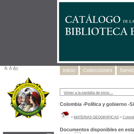
A-
A
A+
Inicio
Colecciones
Servi
Volver a la pantalla de inicio ...
Colombia -Política y gobierno -Si
>
MATERIAS GEOGRÁFICAS
>
Colombi
Documentos disponibles en esta 