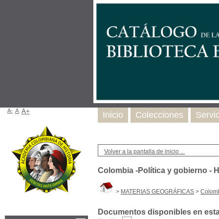
A-
A
A+
Inicio
Colecciones
Servi
Volver a la pantalla de inicio ...
Colombia -Política y gobierno - H
>
MATERIAS GEOGRÁFICAS
>
Colombi
Documentos disponibles en esta 