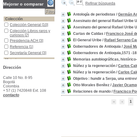
Refinar búsqueda
Mejorar o comparar
Antología de periodistas
/
Germán Ar
Colección
Asesinato del general Rafael Uribe 
Colección General
Colección General
[10]
Asesinato del general Rafael Uribe 
Colección Libros raros y curiosos
Colección Libros raros y
Cartas de Caldas
/
Francisco José d
curiosos
[2]
El General Uribe
/
Rafael Serrano C
Presidencia ACH
Presidencia ACH
[3]
Gobernadores de Antioquia
/
José Ma
Referencia
Referencia
[1]
Secretaría General
Secretaría General
[3]
Gobernadores de Antioquia,1571 -1
Memorias autobiográficas, histórico-
Materias
Colombia -Política y gobierno - Historia
Colombia -Política y
Núñez y la regeneración
/
Carlos Ca
Dirección
gobierno - Historia
[13]
Núñez y la regeneración
/
Carlos Ca
España -Colonias - Administración
España -Colonias -
Calle 10 No. 8-95
Objetivo : hundir a Serpa, una entre
Administración
[2]
Bogotá
Otto Morales Benítez
/
Javier Ocamp
Partidos Políticos -Colombia
Partidos Políticos -
Colombia
Colombia
[2]
+ 57 (1) 7420848 Ext. 108
Relaciones de mando
/
Francisco P
contacto
Antioquia (Colombia) -Historia
Antioquia (Colombia) -
Historia
[1]
1
Antioquia (Gobernantes) -Biografía -1571 -1819
Antioquia (Gobernantes) -
Biografía -1571 -1819
[1]
Colombia -1571 -1819Biografías,
Colombia -1571
-1819Biografías,
[1]
Colombia -Biografías
Colombia -Biografías
[1]
Colombia -Condiciones económicas -Hasta 1810
Colombia -Condiciones
económicas -Hasta 1810