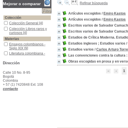
Refinar búsqueda
Mejorar o comparar
Artículos escogidos
/
Emiro Kastos
Colección
Artículos escogidos
/
Emiro Kastos
Colección General
Colección General
[4]
Escritos varios de Salvador Camac
Colección Libros raros y curiosos
Colección Libros raros y
Escritos varios de Salvador Camac
curiosos
[4]
Estudios de Crítica Moderna. Estudi
Materias
Estudios ingleses ; Estudios varios
/
Ensayos colombianos -Siglo XIX
Ensayos colombianos -
Siglo XIX
[9]
Estudios varios
/
Carlos Arturo Torr
Literatura colombiana -Historia y crítica
Literatura colombiana -
Las convenciones contra la cultura :
Historia y crítica
[3]
Obras escogidas en prosa y en verso
Literatura europea -Historia y crítica
Literatura europea -
Dirección
Historia y crítica
[3]
1
Literatura inglesa -Historia y crítica
Literatura inglesa -Historia
Calle 10 No. 8-95
y crítica
[3]
Bogotá
Colombia
Colombia -Condiciones Económicas -Siglo XIX
Colombia -Condiciones
+ 57 (1) 7420848 Ext. 108
Económicas -Siglo XIX
[2]
contacto
Colombia -Condiciones sociales -Siglo XIX
Colombia -Condiciones
sociales -Siglo XIX
[2]
Colombia--Política y gobierno--Siglo XIX
Colombia--Política y
gobierno--Siglo XIX
[2]
América Latina
América Latina
[1]
Cartas colombianas -Siglo XIX
Cartas colombianas -Siglo
XIX
[1]
Conferencias
Conferencias
[1]