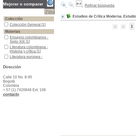
Mejorar o comparar
Refinar búsqueda
Estudios de Crítica Moderna. Estudi
Colección
Colección General
Colección General
[1]
1
Materias
Ensayos colombianos -Siglo XIX
Ensayos colombianos -
Siglo XIX
[1]
Literatura colombiana -Historia y crítica
Literatura colombiana -
Historia y crítica
[1]
Literatura europea -Historia y crítica
Literatura europea -
Historia y crítica
[1]
Literatura inglesa -Historia y crítica
Literatura inglesa -Historia
Dirección
y crítica
[1]
Calle 10 No. 8-95
Bogotá
Colombia
+ 57 (1) 7420848 Ext. 108
contacto