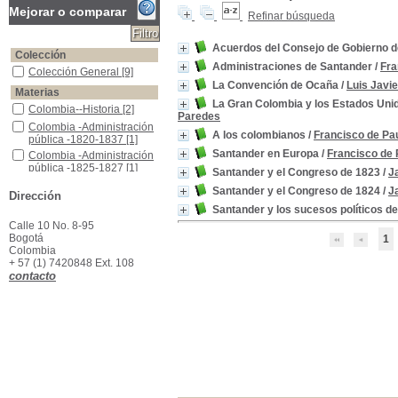
Mejorar o comparar
Refinar búsqueda
Acuerdos del Consejo de Gobierno d
Colección
Administraciones de Santander
/
Fra
Colección General
Colección General
[9]
La Convención de Ocaña
/
Luis Javi
Materias
La Gran Colombia y los Estados Un
Colombia--Historia
Colombia--Historia
[2]
Paredes
Colombia -Administración pública -1820-1837
Colombia -Administración
A los colombianos
/
Francisco de Pa
pública -1820-1837
[1]
Santander en Europa
/
Francisco de 
Colombia -Administración pública -1825-1827
Colombia -Administración
pública -1825-1827
[1]
Santander y el Congreso de 1823
/
J
Colombia -Historia -1810-1831
Colombia -Historia -1810-
Santander y el Congreso de 1824
/
J
Dirección
1831
[1]
Santander y los sucesos políticos d
Colombia -Historia -1812-1840
Colombia -Historia -1812-
1840
[1]
Calle 10 No. 8-95
Bogotá
1
Colombia -Historia -1820-1837
Colombia -Historia -1820-
Colombia
1837
[1]
+ 57 (1) 7420848 Ext. 108
Colombia -Historia -1825-1827
Colombia -Historia -1825-
contacto
1827
[1]
Colombia -Historia -1826
Colombia -Historia -1826
[1]
Colombia -Historia,1819 - 1831
Colombia -Historia,1819 -
1831
[1]
Colombia -Política y gobierno -1810-1831
Colombia -Política y
gobierno -1810-1831
[1]