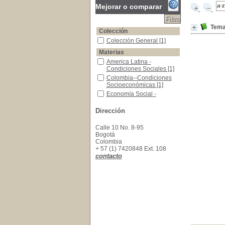
Mejorar o comparar
Tema
Colección
Colección General
Colección General
[1]
Materias
America Latina - Condiciones Sociales
America Latina -
Condiciones Sociales
[1]
Colombia--Condiciones Socioeconómicas
Colombia--Condiciones
Socioeconómicas
[1]
Economía Social - Colombia.
Economía Social -
Colombia.
[1]
Dirección
Calle 10 No. 8-95
Bogotá
Colombia
+ 57 (1) 7420848 Ext. 108
contacto