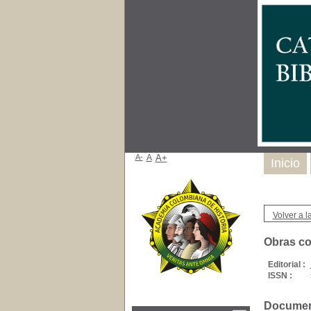
A-
A
A+
Inicio
Volver a la
Obras co
Editorial :
ISSN :
Document