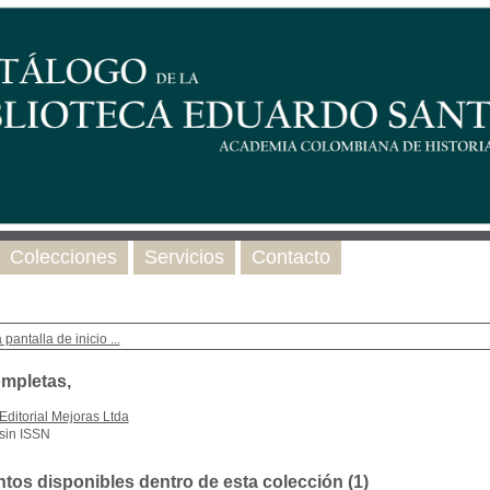
Colecciones
Servicios
Contacto
 pantalla de inicio ...
mpletas,
Editorial Mejoras Ltda
sin ISSN
os disponibles dentro de esta colección (
1
)