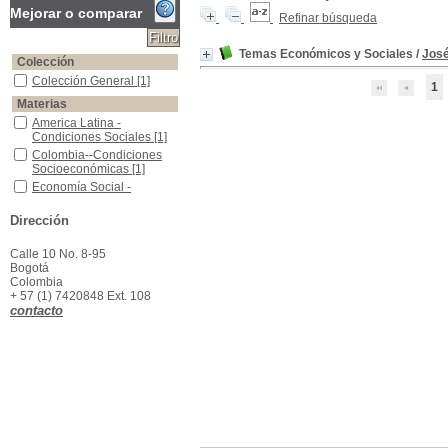
Mejorar o comparar
Refinar búsqueda
Temas Económicos y Sociales
/
José
Colección
Colección General
Colección General
[1]
1
Materias
America Latina - Condiciones Sociales
America Latina -
Condiciones Sociales
[1]
Colombia--Condiciones Socioeconómicas
Colombia--Condiciones
Socioeconómicas
[1]
Economía Social - Colombia.
Economía Social -
Colombia.
[1]
Dirección
Calle 10 No. 8-95
Bogotá
Colombia
+ 57 (1) 7420848 Ext. 108
contacto