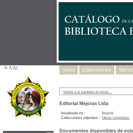
A-
A
A+
Inicio
Colecciones
Servi
Volver a la pantalla de inicio ...
Editorial Mejoras Ltda
localizada en :
Bogotá
Colecciones adjuntas :
Obras completas,
Documentos disponibles de esta e