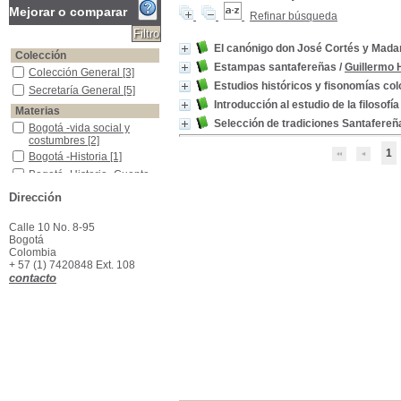
Mejorar o comparar
Refinar búsqueda
El canónigo don José Cortés y Mada
Colección
Estampas santafereñas
/
Guillermo 
Colección General
Colección General
[3]
Estudios históricos y fisonomías co
Secretaría General
Secretaría General
[5]
Introducción al estudio de la filosofía
Materias
Selección de tradiciones Santafereñ
Bogotá -vida social y costumbres
Bogotá -vida social y
costumbres
[2]
1
Bogotá -Historia
Bogotá -Historia
[1]
Bogotá -Historia -Cuento
Bogotá -Historia -Cuento
[1]
Dirección
Colombia -Historia --1810
Colombia -Historia --1810
[1]
Calle 10 No. 8-95
Filosofía de la Historia
Filosofía de la Historia
[1]
Bogotá
Colombia
+ 57 (1) 7420848 Ext. 108
contacto