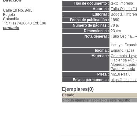
Dirección
Tipo de documento :
texto impreso
Autores :
Tulio Ospina (
Calle 10 No. 8-95
Editorial :
Bogotá : Impre
Bogotá
Colombia
Fecha de publicación :
1890
+ 57 (1) 7420848 Ext. 108
Número de páginas :
70 p.
contacto
Dimensiones :
23 cm.
Nota general :
Tulio Ospina,. 
Incluye: Exposi
Idioma :
Español (
spa
)
Materias :
Colombia -Leyes
Hacienda Públi
Moneda -Legisl
Papel Moneda
Pieza :
M218 Pza 6
Enlace permanente :
https://bibliot
Ejemplares(0)
Estado
Ningún ejemplar asociado a este registro