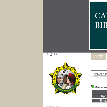
A-
A
A+
Inicio
Volver a la
Miscelán
Tipo
Enla