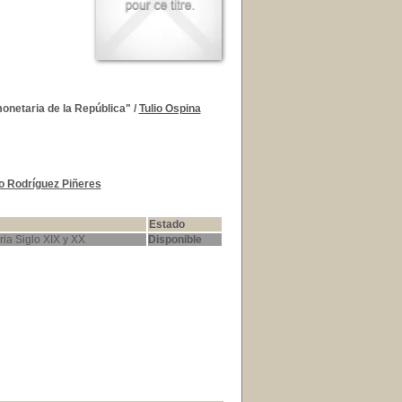
monetaria de la República"
/
Tulio Ospina
o Rodríguez Piñeres
Estado
ria Siglo XIX y XX
Disponible