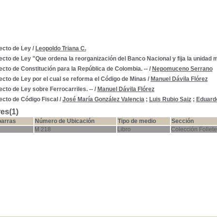
ecto de Ley
/
Leopoldo Triana C.
cto de Ley "Que ordena la reorganización del Banco Nacional y fija la unidad 
cto de Constitución para la República de Colombia. --
/
Nepomuceno Serrano
cto de Ley por el cual se reforma el Código de Minas
/
Manuel Dávila Flórez
cto de Ley sobre Ferrocarriles. --
/
Manuel Dávila Flórez
ecto de Código Fiscal
/
José María González Valencia
;
Luis Rubio Saiz
;
Eduard
es(1)
barras
Número de Ubicación
Tipo de medio
Sección
M 218
Libro
Colección Follete