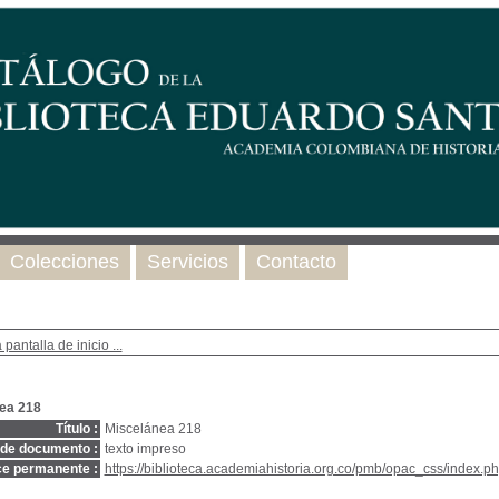
Colecciones
Servicios
Contacto
 pantalla de inicio ...
ea 218
Título :
Miscelánea 218
 de documento :
texto impreso
ce permanente :
https://biblioteca.academiahistoria.org.co/pmb/opac_css/index.ph