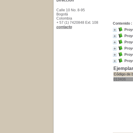
Dirección
Calle 10 No. 8-95
Bogotá
Colombia
+ 57 (1) 7420848 Ext. 108
Contenido :
contacto
Proy
Proye
Proye
Proye
Proye
Proy
Ejemplar
Código de 
013406