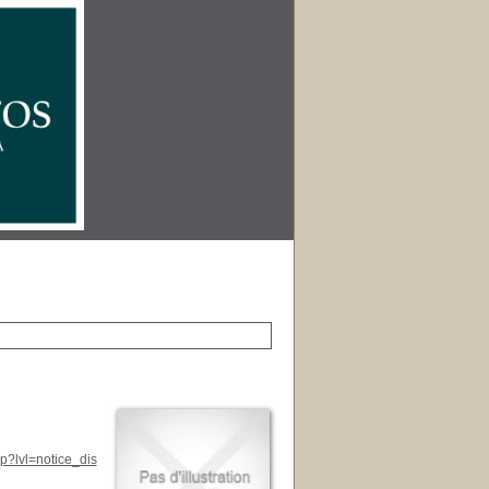
p?lvl=notice_dis