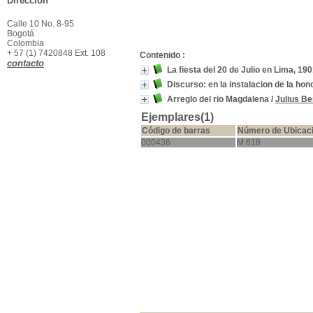
Dirección
Calle 10 No. 8-95
Bogotá
Colombia
+ 57 (1) 7420848 Ext. 108
Contenido :
contacto
La fiesta del 20 de Julio en Lima, 190
Discurso: en la instalacion de la h
Arreglo del rio Magdalena
/
Julius B
Ejemplares(1)
Código de barras
Número de Ubicac
000436
M 618