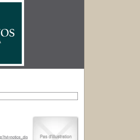
p?lvl=notice_dis