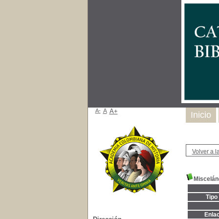
A-
A
A+
Inicio
Volver a la
Miscelán
Tipo
Enla