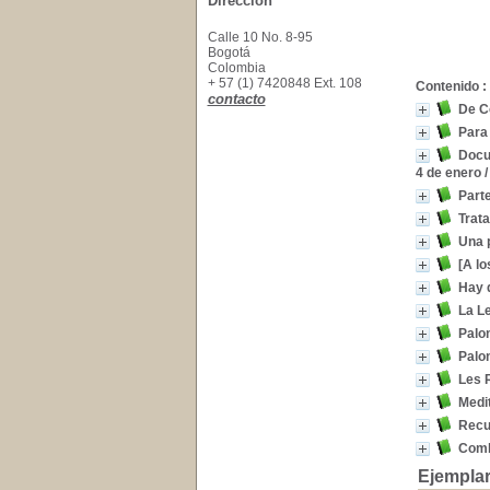
Dirección
Calle 10 No. 8-95
Bogotá
Colombia
+ 57 (1) 7420848 Ext. 108
Contenido :
contacto
De C
Para 
Docum
4 de enero
Parte
Trata
Una p
[A lo
Hay q
La L
Palo
Palo
Les R
Medi
Recu
Comb
Ejemplar