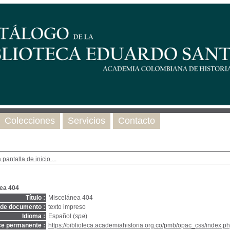
Colecciones
Servicios
Contacto
 pantalla de inicio ...
ea 404
Título :
Miscelánea 404
 de documento :
texto impreso
Idioma :
Español (
spa
)
ce permanente :
https://biblioteca.academiahistoria.org.co/pmb/opac_css/index.ph