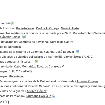
olombia
la Historia
/
Roberto Irwin
;
Carlos A. Orrego
;
Mora P. Justo
entos relativos a la conducta observada por el Sr. D. Roberto Botero Saldarriag
/
Cándido Tolosa
 detallado del Combate de Sevillano
/
Aurelio de Castro
do de Nerlandia
ágina de la historia de Colombia
/
Manuel José Escovar
s oficiales y soldados del valeroso y sufrido Ejército del Norte
/
A. G. J.
ue estudiar la historia. --
eyenda del Cabo Montañéz
/
Eduardo Contreas V.
negro
/
Julio T. Castillo
negro
/
Historiador
écentes guerres civiles de la Colombie et du Vénézuéla
/
Antonio Rougier
taciones del General Ricardo Gaitán O. en su prisión de Cartagena y Panamá
/
erdos de la guerra
/
Andrés Gómez
ate de Peralonso
/
Laureano García R.
es(1)