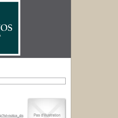
p?lvl=notice_dis