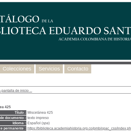
Colecciones
Servicios
Contacto
 pantalla de inicio ...
ea 425
Título :
Miscelánea 425
 de documento :
texto impreso
Idioma :
Español (
spa
)
ce permanente :
https://biblioteca.academiahistoria.org.co/pmb/opac_css/index.ph