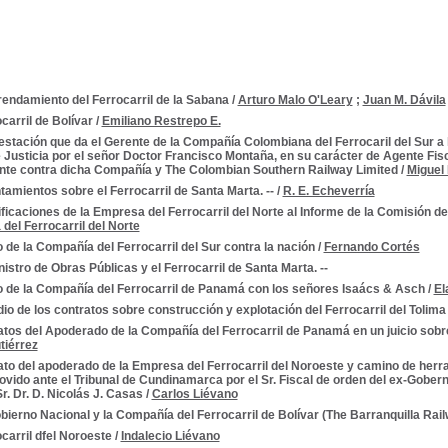
rendamiento del Ferrocarril de la Sabana
/
Arturo Malo O'Leary
;
Juan M. Dávila
carril de Bolívar
/
Emiliano Restrepo E.
stación que da el Gerente de la Compañía Colombiana del Ferrocaril del Sur a
Justicia por el señor Doctor Francisco Montaña, en su carácter de Agente Fisc
te contra dicha Compañía y The Colombian Southern Railway Limited
/
Miguel 
amientos sobre el Ferrocarril de Santa Marta. --
/
R. E. Echeverría
ficaciones de la Empresa del Ferrocarril del Norte al Informe de la Comisión
del Ferrocarril del Norte
o de la Compañía del Ferrocarril del Sur contra la nación
/
Fernando Cortés
nistro de Obras Públicas y el Ferrocarril de Santa Marta. --
o de la Compañía del Ferrocarril de Panamá con los señores Isaács & Asch
/
El
io de los contratos sobre construcción y explotación del Ferrocarril del Tolima
tos del Apoderado de la Compañía del Ferrocarril de Panamá en un juicio sobr
tiérrez
to del apoderado de la Empresa del Ferrocarril del Noroeste y camino de herrad
movido ante el Tribunal de Cundinamarca por el Sr. Fiscal de orden del ex-Gober
r. Dr. D. Nicolás J. Casas
/
Carlos Liévano
bierno Nacional y la Compañía del Ferrocarril de Bolívar (The Barranquilla Rail
carril dfel Noroeste
/
Indalecio Liévano