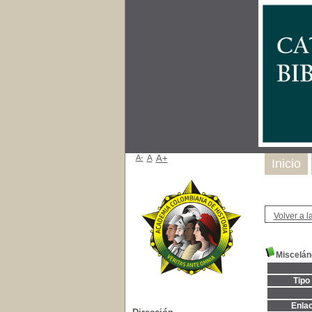
A-
A
A+
Inicio
Volver a la
Miscelán
Tipo
Enla