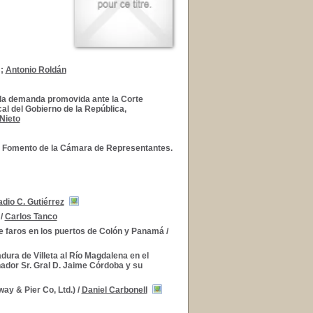
;
Antonio Roldán
 la demanda promovida ante la Corte
al del Gobierno de la República,
Nieto
 de Fomento de la Cámara de Representantes.
adio C. Gutiérrez
/
Carlos Tanco
e faros en los puertos de Colón y Panamá
/
ura de Villeta al Río Magdalena en el
nador Sr. Gral D. Jaime Córdoba y su
way & Pier Co, Ltd.)
/
Daniel Carbonell