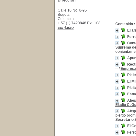
Dirección
Calle 10 No. 8-95
Bogotá
Colombia
+ 57 (1) 7420848 Ext. 108
Contenido :
contacto
El ar
Ferro
Conte
Suprema de 
conjuntamen
Apunt
Recti
--
/
Empresa 
Pleit
El Mi
Pleit
Estud
Alega
Eladio C. Gu
Alega
pleitio pro
Secretario S
El Go
Ferro