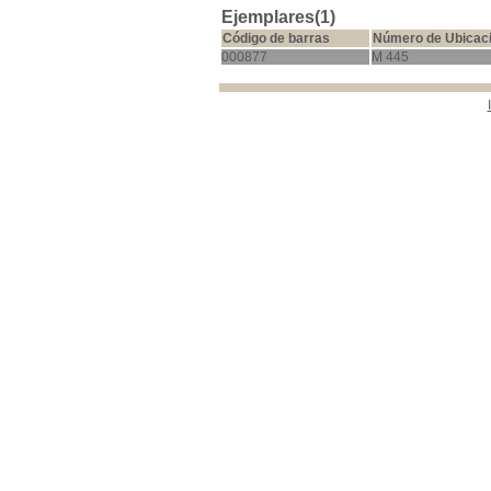
Ejemplares(1)
Código de barras
Número de Ubicac
000877
M 445