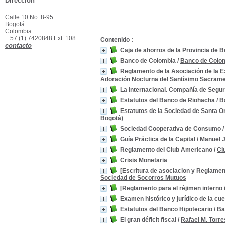
Dirección
Calle 10 No. 8-95
Bogotá
Colombia
+ 57 (1) 7420848 Ext. 108
Contenido :
contacto
Caja de ahorros de la Provincia de 
Banco de Colombia
/
Banco de Colom
Reglamento de la Asociación de la 
Adoración Nocturna del Santísimo Sacram
La Internacional. Compañía de Seguro
Estatutos del Banco de Riohacha
/
B
Estatutos de la Sociedad de Santa O
Bogotá)
Sociedad Cooperativa de Consumo
Guía Práctica de la Capital
/
Manuel J
Reglamento del Club Americano
/
Cl
Crisis Monetaria
[Escritura de asociacion y Reglamen
Sociedad de Socorros Mutuos
[Reglamento para el réjimen interno 
Examen histórico y jurídico de la c
Estatutos del Banco Hipotecario
/
Ba
El gran déficit fiscal
/
Rafael M. Torr