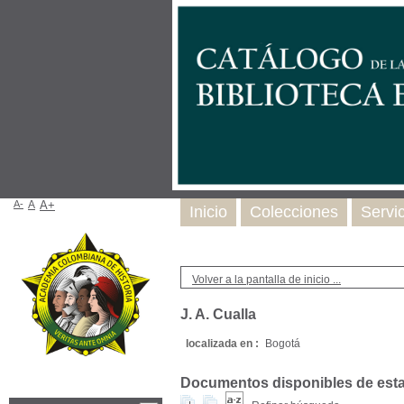
A-
A
A+
Inicio
Colecciones
Servi
Volver a la pantalla de inicio ...
J. A. Cualla
localizada en :
Bogotá
Documentos disponibles de esta e