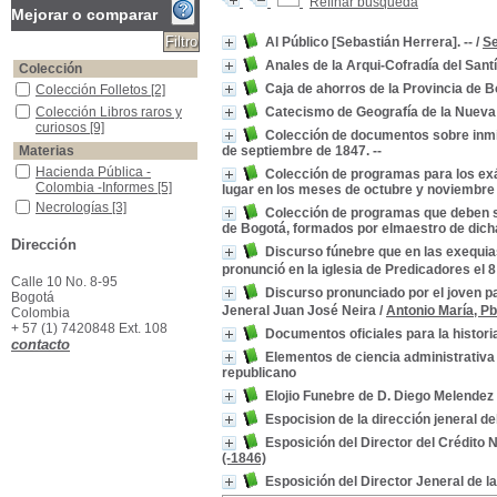
Refinar búsqueda
Mejorar o comparar
Al Público [Sebastián Herrera]. --
/
Se
Anales de la Arqui-Cofradía del San
Colección
Caja de ahorros de la Provincia de 
Colección Folletos
Colección Folletos
[2]
Colección Libros raros y curiosos
Colección Libros raros y
Catecismo de Geografía de la Nuev
curiosos
[9]
Colección de documentos sobre inmi
Materias
de septiembre de 1847. --
Hacienda Pública -Colombia -Informes
Hacienda Pública -
Colección de programas para los exá
Colombia -Informes
[5]
lugar en los meses de octubre y noviembre
Necrologías
Necrologías
[3]
Colección de programas que deben se
de Bogotá, formados por elmaestro de dicha 
Rentas Nacionales -Contabilidad -Colombia
Rentas Nacionales -
Dirección
Contabilidad -Colombia
Discurso fúnebre que en las exequia
[3]
pronunció en la iglesia de Predicadores el 
Colombia -Administración Pública -Informes
Colombia -Administración
Calle 10 No. 8-95
Discurso pronunciado por el joven p
Pública -Informes
[2]
Bogotá
Jeneral Juan José Neira
/
Antonio María, P
Colombia
Colombia -Leyes, Decretos, Etc.
Colombia -Leyes,
+ 57 (1) 7420848 Ext. 108
Decretos, Etc.
[2]
Documentos oficiales para la histori
contacto
Colombia -Política y Gobierno -Informes
Colombia -Política y
Elementos de ciencia administrativa
Gobierno -Informes
[2]
republicano
Deuda Pública -Colombia -Informes
Deuda Pública -Colombia
Elojio Funebre de D. Diego Melendez 
-Informes
[2]
Espocision de la dirección jeneral de
Memorias - Colombia - Ministerio de Hacienda,1844
Memorias - Colombia -
Ministerio de
Esposición del Director del Crédito 
Hacienda,1844
[2]
(-1846)
Tabaco -Impuestos
Tabaco -Impuestos
[2]
Esposición del Director Jeneral de l
Administración - Enseñanza
Administración -