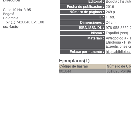
Dirección
Editorial :
Bogotá : Instit
Fecha de publicación :
2016
Calle 10 No. 8-95
Número de páginas :
249 p.
Bogotá
Il. :
il., fot.
Colombia
+ 57 (1) 7420848 Ext. 108
Dimensiones :
24 cm.
contacto
ISBN/ISSN/DL :
978-958-8852-
Idioma :
Español (
spa
)
Materias :
Antropología -H
Etnología - His
Expediciones ci
Enlace permanente :
https://bibliot
Ejemplares(1)
Código de barras
Número de Ub
001844
301.098 P649e