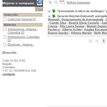
Refinar búsqueda
Mejorar o comparar
"Estrenando el oficio de etnólogas" 
Colección
Gerardo Reichel-Dolmatoff, antropó
Colección General
Colección General
[2]
(Bogotá)., Departamento de Antropología
;
;
Camilo Silva
;
Beatriz Elena Castaño
;
Zul
Materias
Cuesta
;
Rita Laura Segato
;
Manuel Zapata 
Antropología -Historia -Colombia
Antropología -Historia -
Pacheco
;
Alberto Achito
;
Aquiles Escalan
Colombia
[2]
Ramos Guedez
;
Alfonso Martán
;
Nelly Muri
Antropólogos -Colombia
Antropólogos -Colombia
[1]
1
Etnología - Historia - Colombia
Etnología - Historia -
Colombia
[1]
Expediciones científicas--Historia--Colombia
Expediciones científicas--
Dirección
Historia--Colombia
[1]
Indios de Colombia -Fotografias
Indios de Colombia -
Calle 10 No. 8-95
Fotografias
[1]
Bogotá
Colombia
+ 57 (1) 7420848 Ext. 108
contacto