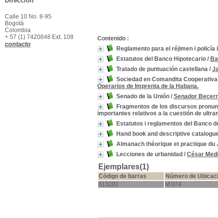
Dirección
Calle 10 No. 8-95
Bogotá
Colombia
+ 57 (1) 7420848 Ext. 108
Contenido :
contacto
Reglamento para el réjimen i policía i
Estatutos del Banco Hipotecario
/
Ba
Tratado de puntuación castellana
/
J
Sociedad en Comandita Cooperativa d
Operarios de Imprenta de la Habana.
Senado de la Unión
/
Senador Becer
Fragmentos de los discursos pronunc
importantes relativos a la cuestión de ultra
Estatutos i reglamentos del Banco de
Hand book and descriptive catalogue
Almanach théorique et practique du
Lecciones de urbanidad
/
César Med
Ejemplares(1)
Código de barras
Número de Ubicac
013281
M 074