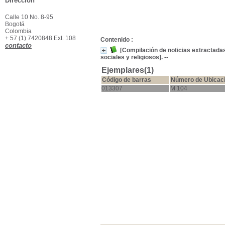
Dirección
Calle 10 No. 8-95
Bogotá
Colombia
+ 57 (1) 7420848 Ext. 108
Contenido :
contacto
[Compilación de noticias extractadas
sociales y religiosos]. --
Ejemplares(1)
Código de barras
Número de Ubicac
013307
M 104