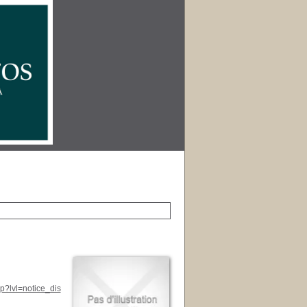
p?lvl=notice_dis