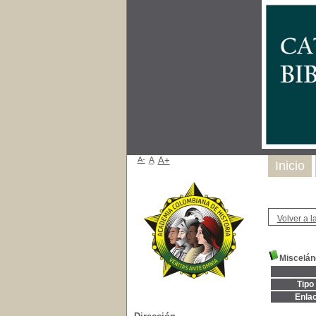
A-
A
A+
Inicio
Volver a la
Miscelán
Tipo
Enla