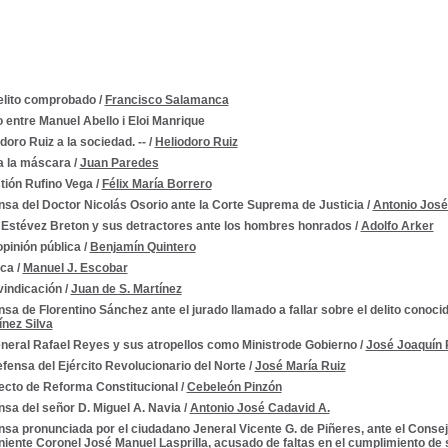
elito comprobado
/
Francisco Salamanca
o entre Manuel Abello i Eloi Manrique
doro Ruiz a la sociedad. --
/
Heliodoro Ruiz
a la máscara
/
Juan Paredes
tión Rufino Vega
/
Félix María Borrero
sa del Doctor Nicolás Osorio ante la Corte Suprema de Justicia
/
Antonio José
o Estévez Breton y sus detractores ante los hombres honrados
/
Adolfo Arker
opinión pública
/
Benjamín Quintero
ica
/
Manuel J. Escobar
vindicación
/
Juan de S. Martínez
sa de Florentino Sánchez ante el jurado llamado a fallar sobre el delito conoc
ínez Silva
eneral Rafael Reyes y sus atropellos como Ministrode Gobierno
/
José Joaquín 
fensa del Ejército Revolucionario del Norte
/
José María Ruiz
ecto de Reforma Constitucional
/
Cebeleón Pinzón
nsa del señor D. Miguel A. Navia
/
Antonio José Cadavid A.
sa pronunciada por el ciudadano Jeneral Vicente G. de Piñeres, ante el Consej
niente Coronel José Manuel Lasprilla, acusado de faltas en el cumplimiento de 