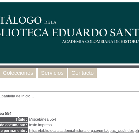
Colecciones
Servicios
Contacto
 pantalla de inicio ...
ea 554
Título :
Miscelánea 554
 de documento :
texto impreso
ce permanente :
https://biblioteca.academiahistoria.org.co/pmb/opac_css/index.ph