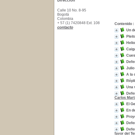
Dirección
Calle 10 No. 8-95
Bogotá
Colombia
+ 57 (1) 7420848 Ext. 108
Contenido :
contacto
Un d
Pleit
Helio
Caig
Cues
Defen
Juli
A la 
Répl
Una 
Defen
Carlos Mart
El G
En de
Proy
Defe
Defen
favor del Te