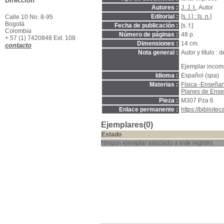
Dirección
Autores :
J. J. I.
, Autor
Editorial :
[s. l.] : [s. n.]
Calle 10 No. 8-95
Bogotá
Fecha de publicación :
[s. f.]
Colombia
Número de páginas :
48 p.
+ 57 (1) 7420848 Ext. 108
Dimensiones :
14 cm.
contacto
Nota general :
Autor y título : d
Ejemplar incomp
Idioma :
Español (
spa
)
Materias :
Física -Enseña
Planes de Ens
Pieza :
M307 Pza 6
Enlace permanente :
https://bibliot
Ejemplares(0)
Estado
Ningún ejemplar asociado a este registro