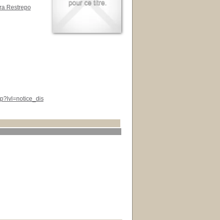
ra Restrepo
p?lvl=notice_dis