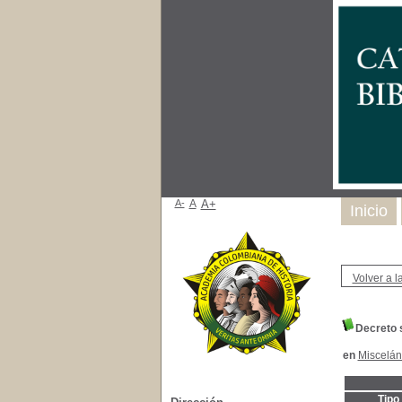
A-
A
A+
Inicio
Volver a la
Decreto s
en
Miscelá
Tipo