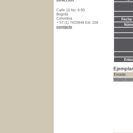
Dirección
Calle 10 No. 8-95
Bogotá
Colombia
Fecha 
+ 57 (1) 7420848 Ext. 108
Núme
contacto
Enla
Ejemplar
Estado
Ningún ejem