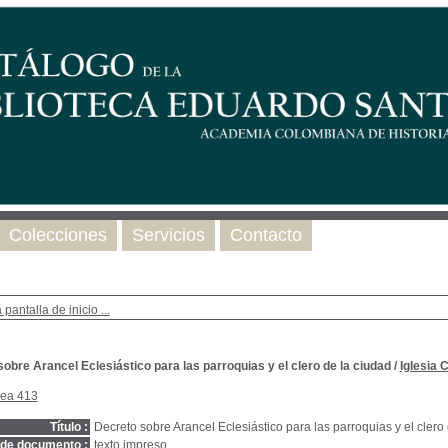
Colecciones
Servicios
Contacto
 pantalla de inicio ...
obre Arancel Eclesiástico para las parroquias y el clero de la ciudad
/
Iglesia 
nea 413
Título :
Decreto sobre Arancel Eclesiástico para las parroquias y el clero
 de documento :
texto impreso