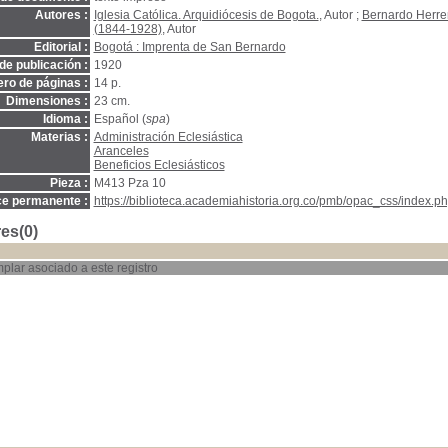
Autores :
Iglesia Católica. Arquidiócesis de Bogota.
, Autor ;
Bernardo Herre
(1844-1928)
, Autor
Editorial :
Bogotá : Imprenta de San Bernardo
de publicación :
1920
ro de páginas :
14 p.
Dimensiones :
23 cm.
Idioma :
Español (
spa
)
Materias :
Administración Eclesiástica
Aranceles
Beneficios Eclesiásticos
Pieza :
M413 Pza 10
ce permanente :
https://biblioteca.academiahistoria.org.co/pmb/opac_css/index.ph
es(0)
plar asociado a este registro