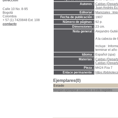
Dirección
Autores :
Caldas (Depart
Juan Andrés Ech
Calle 10 No. 8-95
Editorial :
Manizales : Imp
Bogotá
Colombia
Fecha de publicación :
1907
+ 57 (1) 7420848 Ext. 108
Número de páginas :
92 p.
contacto
Dimensiones :
23 cm.
Nota general :
Alejandro Gutié
A la cabeza de 
Incluye : Infor
terminar el año
Idioma :
Español (
spa
)
Materias :
Caldas (Departa
Caldas (Departa
Pieza :
M424 Pza 7
Enlace permanente :
https://bibliot
Ejemplares(0)
Estado
Ningún ejemplar asociado a este registro