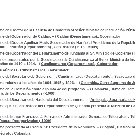
me del Rector de la Escuela de Comercio al señor Ministro de Instrucción Públic
me del Gobernador de Caldas. --
/
Caldas (Departamento)., Gobernador
me del Doctor Apolinar Mutis Gobernador de Nariño al Presidente de la Republi
l. ..
/
Nariño (Departamento)., Gobernador (1913 : Mutis)
rme del Gobernador del Departamento de Tundama al Sr. Ministro de Gobierno
/
rmes presentados por la Gobernación de Cundinamarca al Señor Ministro de Ins
 años de 1910 a 1914.--
/
Cundinamarca (Departamento)., Gobernador
s Públicas
/
Cundinamarca., Gobernador
me del Secretario de Gobierno. --
/
Cundinamarca (Departamento)., Secretaría d
me relativo a los años de 1894, 1895 y 1896. --
/
Colombia., Corte Suprema de Ju
me de la Comisión sobre el punto 4o del programa. --
/
Colombia., Junta de Comi
tria de los Departamentos (-1906)
me del Secretario de Hacienda del Departamento. --
/
Antioquia., Secretaría de
me que el Gobernador del Departamento de Quesada presenta al Ministro de Gob
me del señor Francisco J. Fernández Administrador General de Telégrafos y Tel
Rentas Reorganizadas (-1909)
me presentado al Excmo. Sr. Presidente de la República .--
/
Bogotá., Distrito Ca
légrafo
/
Colombia.