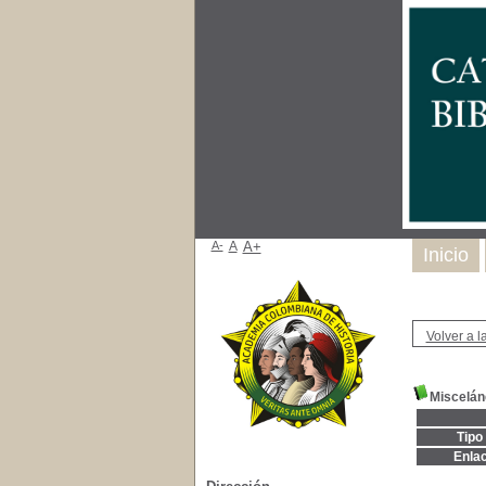
A-
A
A+
Inicio
Volver a la
Miscelán
Tipo
Enla