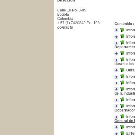
Dirección
Calle 10 No. 8-95
Bogotá
Colombia
+ 57 (1) 7420848 Ext. 108
Contenido :
contacto
Infor
Infor
Infor
Departamenta
Info
Info
durante los
Obra
Infor
Infor
Infor
de la Indus
Infor
Infor
Gobernador
Infor
General de 
Infor
El Te