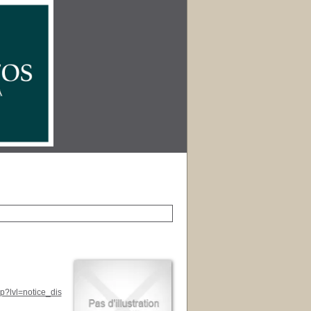
p?lvl=notice_dis