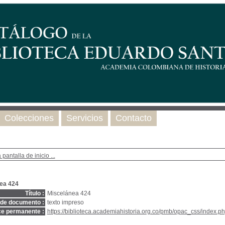
Colecciones
Servicios
Contacto
 pantalla de inicio ...
ea 424
Título :
Miscelánea 424
 de documento :
texto impreso
ce permanente :
https://biblioteca.academiahistoria.org.co/pmb/opac_css/index.ph