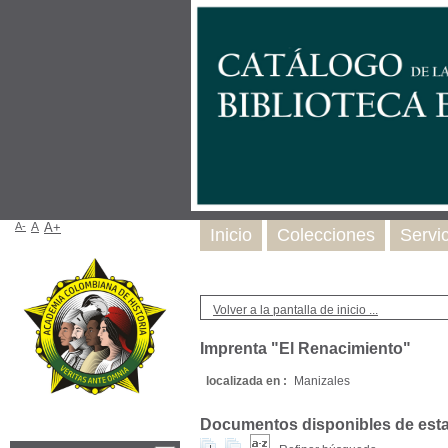
A-
A
A+
Inicio
Colecciones
Servi
Volver a la pantalla de inicio ...
Imprenta "El Renacimiento"
localizada en :
Manizales
Documentos disponibles de esta e