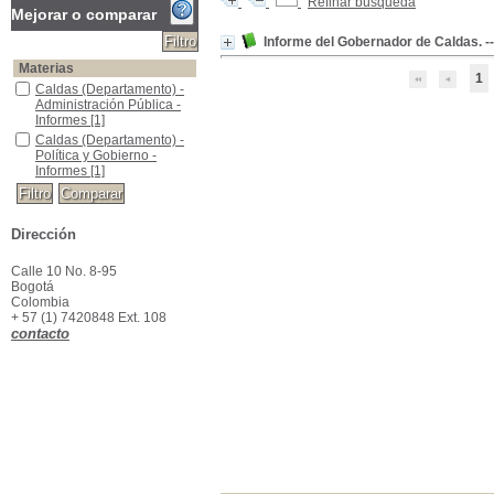
Refinar búsqueda
Mejorar o comparar
Informe del Gobernador de Caldas. --
Materias
1
Caldas (Departamento) -Administración Pública -Informes
Caldas (Departamento) -
Administración Pública -
Informes
[1]
Caldas (Departamento) -Política y Gobierno -Informes
Caldas (Departamento) -
Política y Gobierno -
Informes
[1]
Dirección
Calle 10 No. 8-95
Bogotá
Colombia
+ 57 (1) 7420848 Ext. 108
contacto