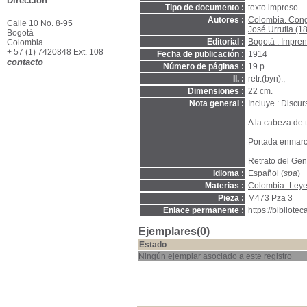
Dirección
Tipo de documento :
texto impreso
Autores :
Colombia. Cong
Calle 10 No. 8-95
José Urrutia (1
Bogotá
Editorial :
Bogotá : Impren
Colombia
+ 57 (1) 7420848 Ext. 108
Fecha de publicación :
1914
contacto
Número de páginas :
19 p.
Il. :
retr.(byn).;
Dimensiones :
22 cm.
Nota general :
Incluye : Discu
A la cabeza de 
Portada enmar
Retrato del Gen
Idioma :
Español (
spa
)
Materias :
Colombia -Leyes
Pieza :
M473 Pza 3
Enlace permanente :
https://bibliot
Ejemplares(0)
Estado
Ningún ejemplar asociado a este registro