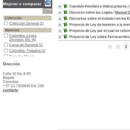
Mejorar o comparar
Cuestión Petróleo e Hidrocarburos
/
Discurso sobre las Logias
/
Manuel D
Colección
Discursos sobre el tratado con los 
Colección General
Colección General
[1]
Proyecto de Ley de honores a la mem
Materias
Proyecto de Ley por el cual se refo
Colombia -Leyes, Decretos, Etc.
Colombia -Leyes,
Proyecto de Ley sobre Ferrocarriles.
Decretos, Etc.
[4]
Canal de Panamá
Canal de Panamá
[1]
1
Colombia -Tratados
Colombia -Tratados
[1]
Derecho Minero -Legislación -Colombia
Derecho Minero -
Legislación -Colombia
[1]
Dirección
Ferrocarriles -Colombia
Ferrocarriles -Colombia
[1]
Calle 10 No. 8-95
Ferrocarriles -Legislación -Colombia
Ferrocarriles -Legislación
Bogotá
-Colombia
[1]
Colombia
Hidrocarburos -Legislación
Hidrocarburos -
+ 57 (1) 7420848 Ext. 108
Legislación
[1]
contacto
Masonería
Masonería
[1]
Panamá -Historia
Panamá -Historia
[1]
Petróleo -Legislación
Petróleo -Legislación
[1]