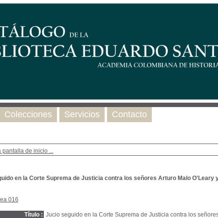
Colecciones
Servicios
Contacto
 pantalla de inicio ...
uido en la Corte Suprema de Justicia contra los señores Arturo Malo O'Leary y
nea 016
Título :
Jucio seguido en la Corte Suprema de Justicia contra los señore