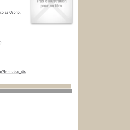
colás Osorio
,
)
p?lvl=notice_dis