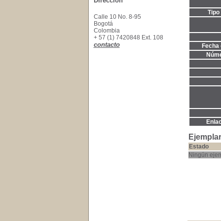
Dirección
Tipo
Calle 10 No. 8-95
Bogotá
Colombia
+ 57 (1) 7420848 Ext. 108
contacto
Fecha 
Núme
Enla
Ejemplar
Estado
Ningún ejem