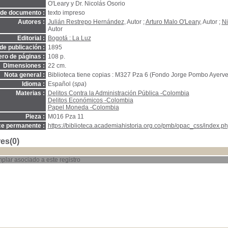
O'Leary y Dr. Nicolás Osorio
 de documento :
texto impreso
Autores :
Julián Restrepo Hernández
, Autor ;
Arturo Malo O'Leary
, Autor ;
Ni
Autor
Editorial :
Bogotá : La Luz
de publicación :
1895
ro de páginas :
108 p.
Dimensiones :
22 cm.
Nota general :
Biblioteca tiene copias : M327 Pza 6 (Fondo Jorge Pombo Ayerve
Idioma :
Español (
spa
)
Materias :
Delitos Contra la Administración Pública -Colombia
Delitos Económicos -Colombia
Papel Moneda -Colombia
Pieza :
M016 Pza 11
ce permanente :
https://biblioteca.academiahistoria.org.co/pmb/opac_css/index.ph
es(0)
plar asociado a este registro