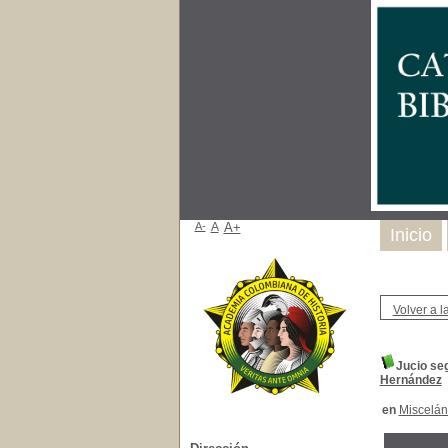
A-
A
A+
Inicio
Volver a la
Jucio seg
Hernández
en
Miscelá