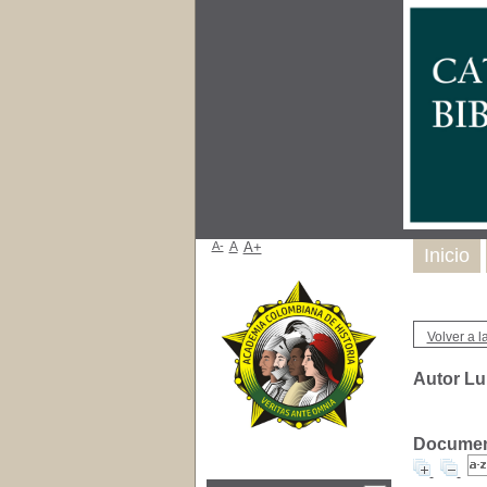
A-
A
A+
Inicio
Volver a la
Autor Lu
Document