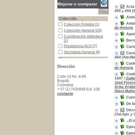
Mejorar o comparar
Acta
455 y 456 (S
Anota
Colección
Anto
Colección Folletos
Colección Folletos
[1]
de Historia
Colección General
Colección General
[29]
Apunt
Coordinación biblioteca
Coordinación biblioteca
Berr
[1]
Presidencia ACH
Presidencia ACH
[7]
Carlo
Secretaría General
Secretaría General
[9]
Cart
464 (Abr.Ma
Materias
Confe
Colombia--Política y gobierno--Siglo XIX
Colombia--Política y
Dirección
de Historia
gobierno--Siglo XIX
[7]
Confe
Colombia--Historia
Colombia--Historia
[4]
Calle 10 No. 8-95
1947
/
Guill
Días festivos -Colombia -ensayos, conferencias
Días festivos -Colombia -
Bogotá
José Forer
ensayos, conferencias,
Colombia
Arias Argá
etc.
[2]
+ 57 (1) 7420848 Ext. 108
Otero Muño
contacto
Familias de Popayán
Familias de Popayán
[2]
Cuent
Gran Colombia
Gran Colombia
[2]
De la
Actas de Fundación--Día de la Raza
Actas de Fundación--Día
Discu
de la Raza
[1]
(Jul.Ago. y 
América Latina -Historia -Guerras de Indepen
América Latina -Historia -
Guerras de
...El
Independencia, 1806-
Episo
1830
[1]
Epist
Arqueología--Colombia
Arqueología--Colombia
[1]