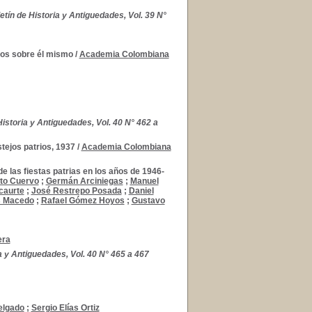
etín de Historia y Antiguedades, Vol. 39 N°
tos sobre él mismo
/
Academia Colombiana
Historia y Antiguedades, Vol. 40 N° 462 a
tejos patrios, 1937
/
Academia Colombiana
 las fiestas patrias en los años de 1946-
to Cuervo
;
Germán Arciniegas
;
Manuel
caurte
;
José Restrepo Posada
;
Daniel
s Macedo
;
Rafael Gómez Hoyos
;
Gustavo
era
a y Antiguedades, Vol. 40 N° 465 a 467
elgado
;
Sergio Elías Ortiz