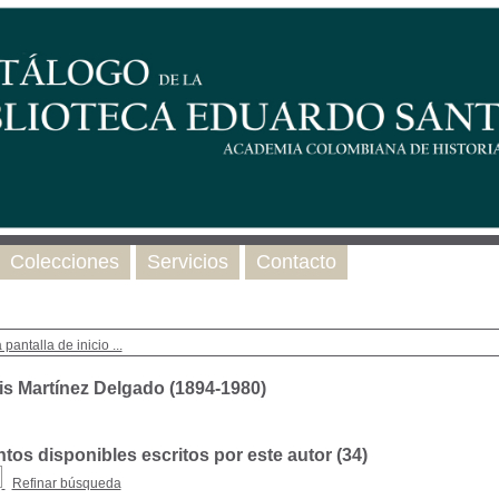
Colecciones
Servicios
Contacto
 pantalla de inicio ...
is Martínez Delgado (1894-1980)
os disponibles escritos por este autor (
34
)
Refinar búsqueda