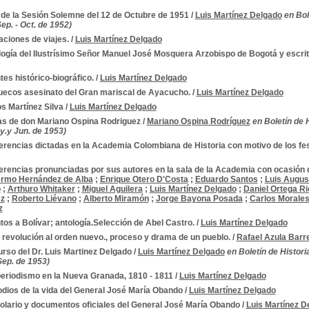
 de la Sesión Solemne del 12 de Octubre de 1951
/
Luis Martínez Delgado
en Bol
ep. - Oct. de 1952)
ciones de viajes.
/
Luis Martínez Delgado
logía del Ilustrísimo Señor Manuel José Mosquera Arzobispo de Bogotá y escri
es histórico-biográfico.
/
Luis Martínez Delgado
uecos asesinato del Gran mariscal de Ayacucho.
/
Luis Martínez Delgado
s Martínez Silva
/
Luis Martínez Delgado
as de don Mariano Ospina Rodriguez
/
Mariano Ospina Rodríguez
en Boletín de 
y.y Jun. de 1953)
rencias dictadas en la Academia Colombiana de Historia con motivo de los fes
rencias pronunciadas por sus autores en la sala de la Academia con ocasión de
ermo Hernández de Alba
;
Enrique Otero D'Costa
;
Eduardo Santos
;
Luis Augus
, etc.
o
;
Arthuro Whitaker
;
Miguel Aguilera
;
Luis Martínez Delgado
;
Daniel Ortega Ri
ez
;
Roberto Liévano
;
Alberto Miramón
;
Jorge Bayona Posada
;
Carlos Morale
z
os a Bolívar; antología.Selección de Abel Castro.
/
Luis Martínez Delgado
 revolución al orden nuevo., proceso y drama de un pueblo.
/
Rafael Azula Barr
rso del Dr. Luis Martinez Delgado
/
Luis Martínez Delgado
en Boletín de Histori
Sep. de 1953)
dencia, 1806-1830
 periodismo en la Nueva Granada, 1810 - 1811
/
Luis Martínez Delgado
dios de la vida del General José María Obando
/
Luis Martínez Delgado
olario y documentos oficiales del General José María Obando
/
Luis Martínez D