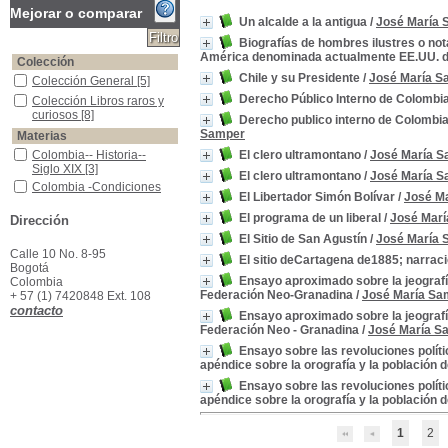
Mejorar o comparar
Un alcalde a la antigua
/
José María 
Biografías de hombres ilustres o nota
América denominada actualmente EE.UU. 
Colección
Chile y su Presidente
/
José María S
Colección General
Colección General
[5]
Derecho Público Interno de Colombia
Colección Libros raros y curiosos
Colección Libros raros y
curiosos
[8]
Derecho publico interno de Colombia
Samper
Materias
Colombia-- Historia-- Siglo XIX
Colombia-- Historia--
El clero ultramontano
/
José María 
Siglo XIX
[3]
El clero ultramontano
/
José María 
Colombia -Condiciones sociales -Siglo XIX
Colombia -Condiciones
El Libertador Simón Bolívar
/
José M
sociales -Siglo XIX
[2]
El programa de un liberal
/
José Mar
Colombia -Descripciones y viajes -1850-1851
Colombia -Descripciones
Dirección
y viajes -1850-1851
[2]
El Sitio de San Agustín
/
José María 
Colombia -Descripciones y viajes -Siglo XIX
Colombia -Descripciones
Calle 10 No. 8-95
El sitio deCartagena de1885; narraci
y viajes -Siglo XIX
[2]
Bogotá
Ensayo aproximado sobre la jeografí
Colombia
Colombia -Geografía -Siglo XIX
Colombia -Geografía -
Federación Neo-Granadina
/
José María Sa
+ 57 (1) 7420848 Ext. 108
Siglo XIX
[2]
contacto
Colombia -Geografía Política
Colombia -Geografía
Ensayo aproximado sobre la jeografía
Política
[2]
Federación Neo - Granadina
/
José María S
Revoluciones -Colombia -Siglo XIX
Revoluciones -Colombia -
Ensayo sobre las revoluciones políti
Siglo XIX
[2]
apéndice sobre la orografía y la población
América -Descubrimiento y exploraciones -Españoles -Biografías
América -Descubrimiento
Ensayo sobre las revoluciones políti
y exploraciones -
apéndice sobre la orografía y la población
Españoles -Biografías
[1]
Cartagena - Historia, 1885
Cartagena - Historia, 1885
1
2
[1]