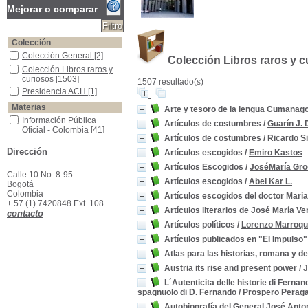
Mejorar o comparar
Colección
Colección General
Colección General
[2]
Colección Libros raros y c
Colección Libros raros y curiosos
Colección Libros raros y
curiosos
[1503]
1507 resultado(s)
Presidencia ACH
Presidencia ACH
[1]
Materias
Arte y tesoro de la lengua Cumanag
Información Pública Oficial - Colombia
Información Pública
Artículos de costumbres
/
Guarín J. 
Oficial - Colombia
[41]
Artículos de costumbres
/
Ricardo Si
Colombia--Política y gobierno--Siglo XIX
Colombia--Política y
Dirección
gobierno--Siglo XIX
[16]
Artículos escogidos
/
Emiro Kastos
Colombia--Historia
Colombia--Historia
[12]
Artículos Escogidos
/
JoséMaría Gro
Calle 10 No. 8-95
Historia Universal
Historia Universal
[12]
Artículos escogidos
/
Abel Kar L.
Bogotá
Colombia -Historia -Descubrimiento y Conquista, 1499-1550
Colombia -Historia -
Colombia
Artículos escogidos del doctor Mari
Descubrimiento y
+ 57 (1) 7420848 Ext. 108
Artículos literarios de José María V
Conquista, 1499-1550
[11]
contacto
Colombia-- Descripciones y viajes.
Colombia-- Descripciones
Artículos políticos
/
Lorenzo Marroqu
y viajes.
[11]
Artículos publicados en "El Impulso
Colombia -Descripciones y viajes -Siglo XIX
Colombia -Descripciones
Atlas para las historias, romana y de
y viajes -Siglo XIX
[9]
América -Descripciones y Viajes
América -Descripciones y
Austria its rise and present power
/
J
Viajes
[8]
L´Autenticita delle historie di Ferna
América -Descubrimiento y Exploraciones
América -Descubrimiento
spagnuolo di D. Fernando
/
Prospero Peraga
y Exploraciones
[8]
Autobiografía del General José Anto