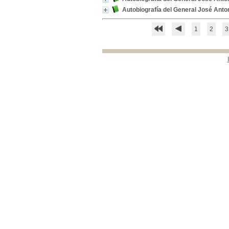
Colombia-- Historia-- Siglo XIX
Colombia-- Historia--
Siglo XIX
[8]
Autobiografía del General José Anto
1
2
3