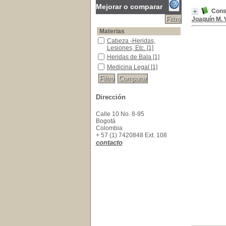
Mejorar o comparar
Consi
Joaquín M.
Materias
Cabeza -Heridas, Lesiones, Etc.
Cabeza -Heridas,
Lesiones, Etc.
[1]
Heridas de Bala
Heridas de Bala
[1]
Medicina Legal
Medicina Legal
[1]
Dirección
Calle 10 No. 8-95
Bogotá
Colombia
+ 57 (1) 7420848 Ext. 108
contacto