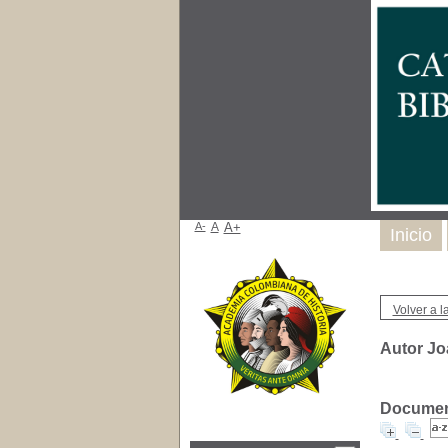
A-
A
A+
Inicio
Volver a la
Autor Jo
Document