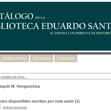
Colecciones
Servicios
Contacto
 pantalla de inicio ...
aquín M. Vengoechea
os disponibles escritos por este autor (
1
)
Refinar búsqueda