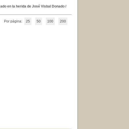
eado en la herida de José Visbal Donado
/
Por página:
25
50
100
200