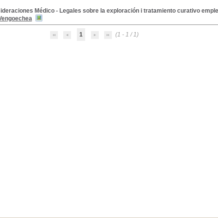
deraciones Médico - Legales sobre la exploración i tratamiento curativo empl
 Vengoechea
1
(1 - 1 / 1)