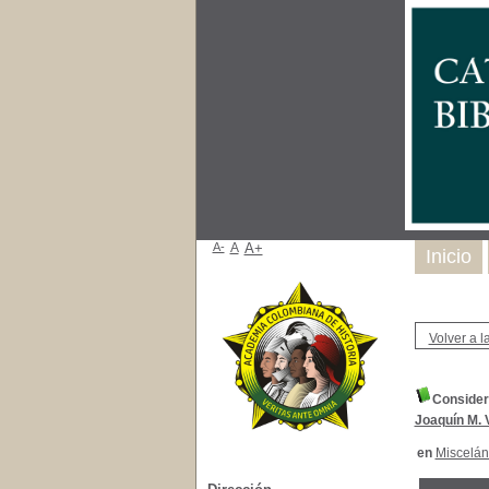
A-
A
A+
Inicio
Volver a la
Consider
Joaquín M.
en
Miscelá