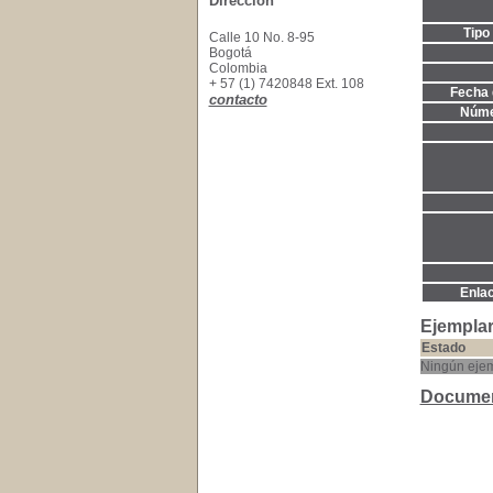
Dirección
Tipo
Calle 10 No. 8-95
Bogotá
Colombia
+ 57 (1) 7420848 Ext. 108
Fecha 
contacto
Núme
Enla
Ejemplar
Estado
Ningún ejem
Documen