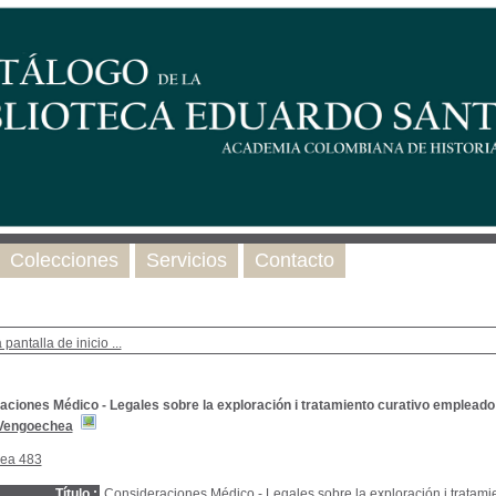
Colecciones
Servicios
Contacto
 pantalla de inicio ...
aciones Médico - Legales sobre la exploración i tratamiento curativo empleado
 Vengoechea
nea 483
Título :
Consideraciones Médico - Legales sobre la exploración i tratami