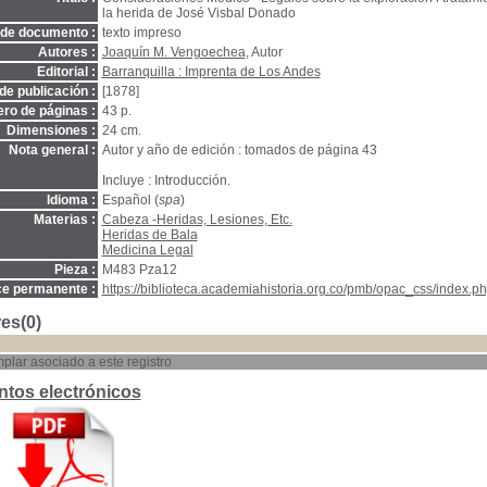
la herida de José Visbal Donado
 de documento :
texto impreso
Autores :
Joaquín M. Vengoechea
, Autor
Editorial :
Barranquilla : Imprenta de Los Andes
de publicación :
[1878]
ro de páginas :
43 p.
Dimensiones :
24 cm.
Nota general :
Autor y año de edición : tomados de página 43
Incluye : Introducción.
Idioma :
Español (
spa
)
Materias :
Cabeza -Heridas, Lesiones, Etc.
Heridas de Bala
Medicina Legal
Pieza :
M483 Pza12
ce permanente :
https://biblioteca.academiahistoria.org.co/pmb/opac_css/index.ph
es(0)
plar asociado a este registro
tos electrónicos