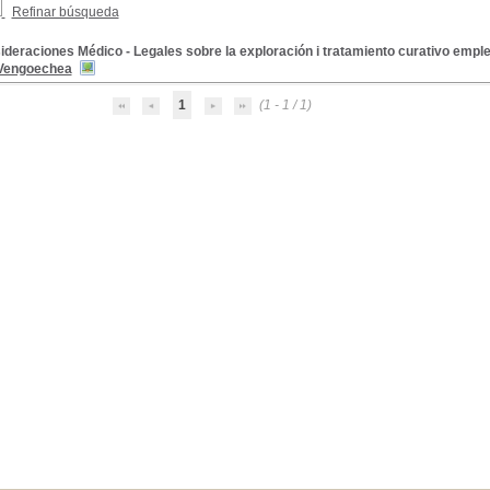
Refinar búsqueda
deraciones Médico - Legales sobre la exploración i tratamiento curativo empl
 Vengoechea
1
(1 - 1 / 1)