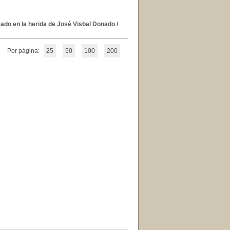
eado en la herida de José Visbal Donado
/
Por página:
25
50
100
200