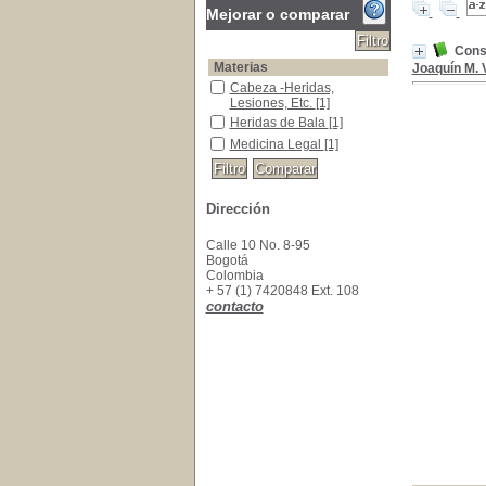
Mejorar o comparar
Consi
Materias
Joaquín M.
Cabeza -Heridas, Lesiones, Etc.
Cabeza -Heridas,
Lesiones, Etc.
[1]
Heridas de Bala
Heridas de Bala
[1]
Medicina Legal
Medicina Legal
[1]
Dirección
Calle 10 No. 8-95
Bogotá
Colombia
+ 57 (1) 7420848 Ext. 108
contacto