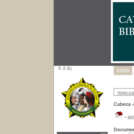
A-
A
A+
Inicio
Volver a la
Cabeza -
>
MAT
Document