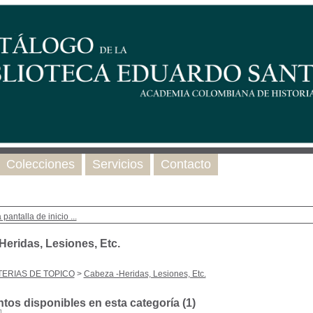
Colecciones
Servicios
Contacto
 pantalla de inicio ...
Heridas, Lesiones, Etc.
ERIAS DE TOPICO
>
Cabeza -Heridas, Lesiones, Etc.
os disponibles en esta categoría (
1
)