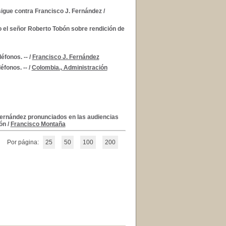
 sigue contra Francisco J. Fernández
/
o el señor Roberto Tobón sobre rendición de
éfonos. --
/
Francisco J. Fernández
éfonos. --
/
Colombia., Administración
ernández pronunciados en las audiencias
bón
/
Francisco Montaña
Por página:
25
50
100
200