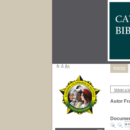
A-
A
A+
Inicio
Volver a la
Autor Fr
Document