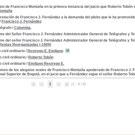
to de Francisco Montaña en la primera instancia del juicio que Roberto Tobón
Montaña
stación de Francisco J. Fernández a la demanda del pleito que le ha promovid
/
Francisco J. Fernández
légrafo
/
Colombia.
me del Señor Francisco J. Fernández Administrador General de Telégrafos y Tel
me del señor Francisco J. Fernández Administrador General de Telégrafos y Tel
Rentas Reorganizadas (-1909)
 civil ordinario
/
Restrepo E. Emiliano
o civil ordinario
/
Roberto Tobón
o civil ordinario
/
Emiliano Restrepo E.
men de los alegatos orales de Francisco Montaña apoderado de Francisco J. F
bunal Superior de Bogotá, en el jucio que a Fernández sigue el señor Roberto To
a
1
(1 - 9 / 9)
a