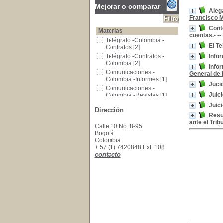
Mejorar o comparar
Alega
Francisco 
Conte
Materias
cuentas.- --
Telégrafo -Colombia -Contratos
Telégrafo -Colombia -
El Te
Contratos
[2]
Telégrafo -Contratos -Colombia
Telégrafo -Contratos -
Infor
Colombia
[2]
Infor
Comunicaciones -Colombia -Informes
Comunicaciones -
General de 
Colombia -Informes
[1]
Jucio
Comunicaciones -Colombia -Revistas
Comunicaciones -
Juici
Colombia -Revistas
[1]
Publicaciones Seriadas.
Publicaciones Seriadas.
Juici
Dirección
[1]
Resu
Telecomunicaciones
Telecomunicaciones
[1]
ante el Tri
Calle 10 No. 8-95
Telégrafo - Contratos Administrativos -Colombi
Telégrafo - Contratos
Bogotá
Administrativos -Colombia
Colombia
[1]
+ 57 (1) 7420848 Ext. 108
Telégrafo --Contratos -Colombia
Telégrafo --Contratos -
contacto
Colombia
[1]
Telégrafo -Colombia
Telégrafo -Colombia
[1]
Telégrafo -Contratos Administrativos -Colombi
Telégrafo -Contratos
Administrativos -Colombia
[1]