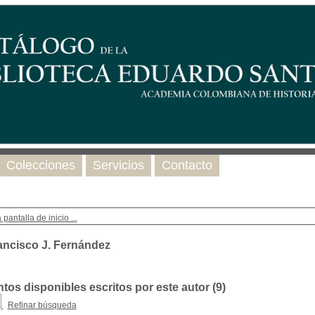
Colecciones
Servicios
Contacto
 pantalla de inicio ...
ancisco J. Fernández
os disponibles escritos por este autor (
9
)
Refinar búsqueda